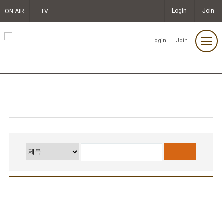
Login
Join
ON AIR
TV
편성표
Login
Join
교계뉴스
울산불교방송 홈페이지를 찾아주신 불자님의 관심에 감사드립니다.
제목
글쓴이
날짜
밀양 보문사, 수연산 산신각 점안법
BBS보도
2023-06-04
회 봉행